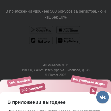
В приложении удобнее! 500 бонусов за регистрацию и
кэшбек 10%
ИП Аббясов Л. Р.
198000, Санкт-Петербург, ул. Типанова, д. 38
© Florcat 2026
регулярные акции
10% кэшбек
+7 (812) 425-61-03
500 бонусов
%
В приложении выгоднее
Пользовательское соглашение