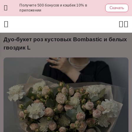
Получите 500 бонусов и кэшбек 10% в
Скачать
приложении
Дуо-букет роз кустовых Bombastic и белых
гвоздик L