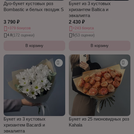
Дуо-букет кустовых роз
Букет из 3 кустовых
Bombastic и белых гвоздик S
хризантем Baltica и
эвкалипта
3 790 ₽
2 430 ₽
+379 бонусов
+243 бонуса
4.8
(172 оценки)
5
(53 оценки)
В корзину
В корзину
Букет из 3 кустовых
Букет из 25 пионовидных роз
хризантем Bacardi и
Kahala
эвкалипта