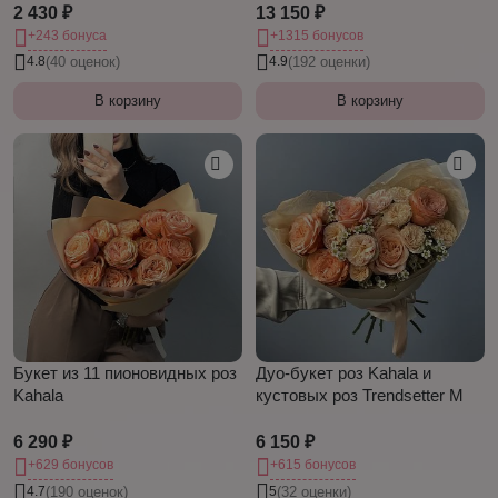
2 430 ₽
13 150 ₽
+243 бонуса
+1315 бонусов
4.8
(40 оценок)
4.9
(192 оценки)
В корзину
В корзину
Букет из 11 пионовидных роз
Дуо-букет роз Kahala и
Kahala
кустовых роз Trendsetter M
6 290 ₽
6 150 ₽
+629 бонусов
+615 бонусов
4.7
(190 оценок)
5
(32 оценки)