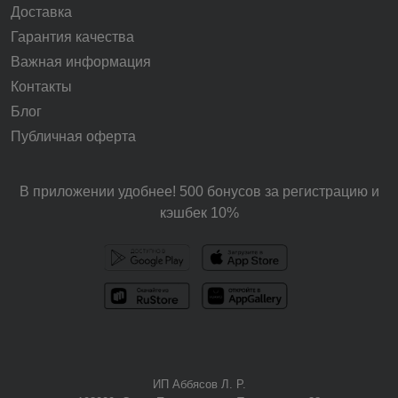
Доставка
Гарантия качества
Важная информация
Контакты
Блог
Публичная оферта
В приложении удобнее! 500 бонусов за регистрацию и
кэшбек 10%
ИП Аббясов Л. Р.