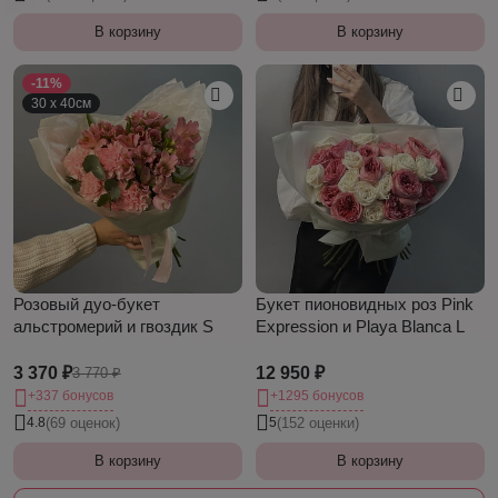
В корзину
В корзину
-11%
30 х 40см
Розовый дуо-букет
Букет пионовидных роз Pink
альстромерий и гвоздик S
Expression и Playa Blanca L
3 370 ₽
12 950 ₽
3 770 ₽
+337 бонусов
+1295 бонусов
4.8
(69 оценок)
5
(152 оценки)
В корзину
В корзину