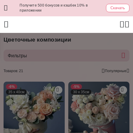
Получите 500 бонусов и кэшбек 10% в
Скачать
приложении
Цветочные композиции
Фильтры
Товаров:
21
Популярные
-6%
-5%
35 х 40см
30 х 35см