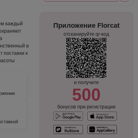
ем каждый
Приложение Florcat
сохраняют
отсканируйте qr-код
а
инственный в
т поставки к
красоты
и получите
500
ложении
бонусов при регистрации
оставкой