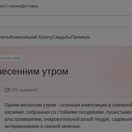
лог
О салоне
Доставка
укеты
Композиции
К букету
Свадьбы
Премиум
сенним утром
весенним утром
5
(39 оценили)
Одним весенним утром - сезонная композиция в плетено
корзинке, собранная со стойкими гвоздиками, пушистыми
альстромериями, очаровательной розой Veggie, садовым
антирринумами и свежей зеленью.