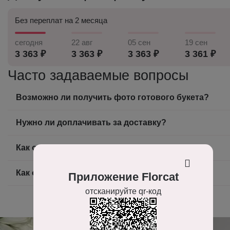
Без переплат на 2 месяца
сегодня
22 авг
05 сен
19 сен
3 363 ₽
3 363 ₽
3 363 ₽
3 361 ₽
Часто задаваемые вопросы
Возможно ли получить фото готового букета?
Нужно ли доплачивать за доставку?
Как оплатить заказ?
Как оформить заказ на доставку цветов?
Приложение Florcat
отсканируйте qr-код