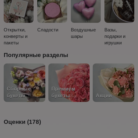
Открытки,
Сладости
Воздушные
Вазы,
конверты и
шары
подарки и
пакеты
игрушки
Популярные разделы
Сборные
Премиум
букеты
букеты
Акции
Оценки (178)