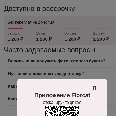
Доступно в рассрочку
Без переплат на 2 месяца
сегодня
23 авг
06 сен
20 сен
1 200 ₽
1 200 ₽
1 200 ₽
1 200 ₽
Часто задаваемые вопросы
Возможно ли получить фото готового букета?
Нужно ли доплачивать за доставку?
Как оплатить заказ?
Приложение Florcat
Как оформить заказ на доставку цветов?
отсканируйте qr-код