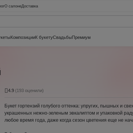
лог
О салоне
Доставка
укеты
Композиции
К букету
Свадьбы
Премиум
й
4.9
(193 оценили)
Букет гортензий голубого оттенка: упругих, пышных и све
украшенных нежно-зеленым эвкалиптом и упаковкой раду
любое время года, даже когда сезон цветения еще не нач