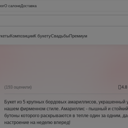
лог
О салоне
Доставка
укеты
Композиции
К букету
Свадьбы
Премиум
(193 оценили)
4.8
Букет из 5 крупных бордовых амариллисов, украшенный 
нашем фирменном стиле. Амариллис - пышный и стойкий 
бутоны которого раскрываются в тепле один за одним, д
настроение на неделю вперед!