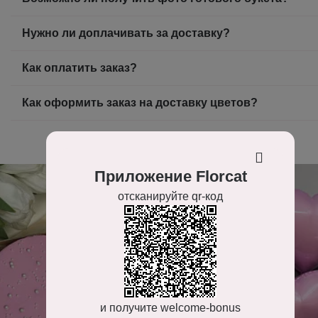
Нужно ли доплачивать за доставку?
Как оплатить заказ?
Как оформить заказ на доставку цветов?
Приложение Florcat
отсканируйте qr-код
и получите welcome-bonus