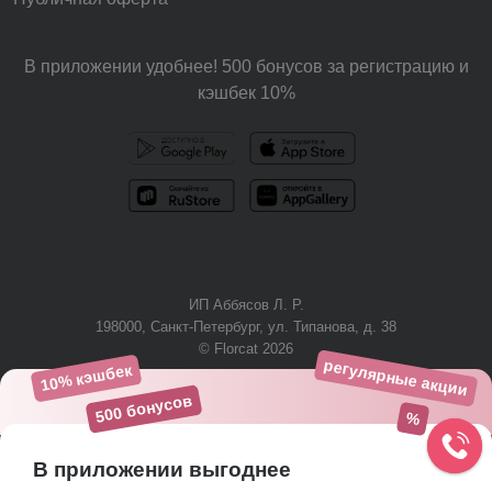
В приложении удобнее! 500 бонусов за регистрацию и
кэшбек 10%
ИП Аббясов Л. Р.
198000, Санкт-Петербург, ул. Типанова, д. 38
© Florcat 2026
регулярные акции
10% кэшбек
+7 (812) 425-61-03
500 бонусов
%
В приложении выгоднее