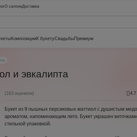
лог
О салоне
Доставка
укеты
Композиции
К букету
Свадьбы
Премиум
пта
ол и эвкалипта
(163 оценили)
4.7
Букет из 9 пышных персиковых маттиол с душистым мед
ароматом, напоминающим лето. Букет украшен веточками
стильной упаковкой.