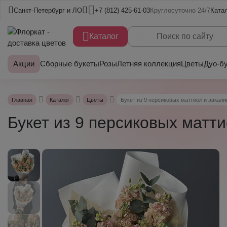
Санкт-Петербург и ЛО
+7 (812) 425-61-03
Круглосуточно 24/7
Ката
Каталог
Акции
Сборные букеты
Розы
Летняя коллекция
Цветы
Дуо-б
Главная
Каталог
Цветы
Букет из 9 персиковых маттиол и эвкали
Букет из 9 персиковых матти