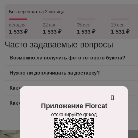
Без переплат на 2 месяца
сегодня
22 авг
05 сен
19 сен
1 533 ₽
1 533 ₽
1 533 ₽
1 531 ₽
Часто задаваемые вопросы
Возможно ли получить фото готового букета?
Нужно ли доплачивать за доставку?
Как оплатить заказ?
Как оформить заказ на доставку цветов?
Приложение Florcat
отсканируйте qr-код