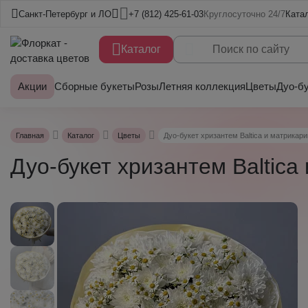
Санкт-Петербург и ЛО
+7 (812) 425-61-03
Круглосуточно 24/7
Ката
Каталог
Акции
Сборные букеты
Розы
Летняя коллекция
Цветы
Дуо-б
Главная
Каталог
Цветы
Дуо-букет хризантем Baltica и матрикари
Дуо-букет хризантем Baltica