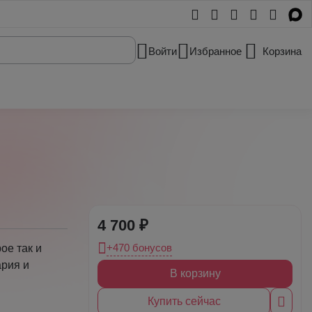
Войти
Избранное
Корзина
4 700 ₽
+470 бонусов
ое так и
ария и
В корзину
Купить сейчас