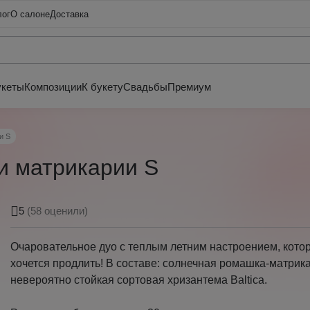
лог
О салоне
Доставка
укеты
Композиции
К букету
Свадьбы
Премиум
и S
 и матрикарии S
5
(58 оценили)
Очаровательное дуо с теплым летним настроением, котор
хочется продлить! В составе: солнечная ромашка-матрик
невероятно стойкая сортовая хризантема Baltica.