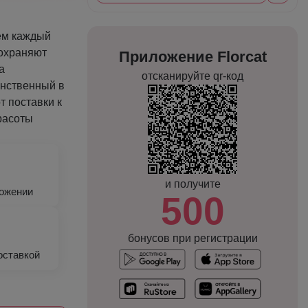
ем каждый
сохраняют
Приложение Florcat
а
отсканируйте qr-код
инственный в
т поставки к
красоты
и получите
ложении
500
бонусов при регистрации
оставкой