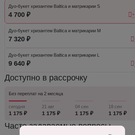
Дуо-букет хризантем Baltica и матрикарии S
4 700 ₽
+
Дуо-букет хризантем Baltica и матрикарии M
7 320 ₽
Дуо-букет хризантем Baltica и матрикарии L
9 640 ₽
Доступно в рассрочку
Без переплат на 2 месяца
сегодня
21 авг
04 сен
18 сен
1 175 ₽
1 175 ₽
1 175 ₽
1 175 ₽
Часто задаваемые вопросы