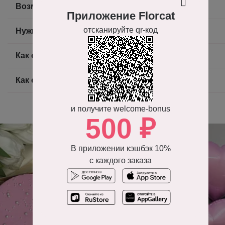
Возможно ли получить фото готового букета?
Приложение Florcat
отсканируйте qr-код
Нужно ли доплачивать за доставку?
Как оплатить заказ?
Как оформить заказ на доставку цветов?
и получите welcome-bonus
500 ₽
В приложении кэшбэк 10%
с каждого заказа