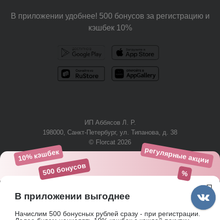
В приложении удобнее! 500 бонусов за регистрацию и
кэшбек 10%
ИП Аббясов Л. Р.
198000, Санкт-Петербург, ул. Типанова, д. 38
© Florcat 2026
регулярные акции
10% кэшбек
+7 (812) 425-61-03
500 бонусов
%
В приложении выгоднее
Начислим 500 бонусных рублей сразу - при регистрации.
Пользовательское соглашение