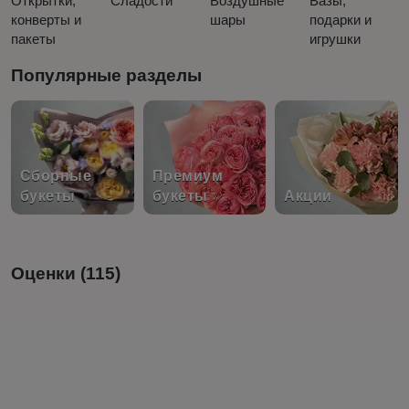
Открытки,
Сладости
Воздушные
Вазы,
конверты и
шары
подарки и
пакеты
игрушки
Популярные разделы
Сборные
Премиум
букеты
букеты
Акции
Оценки (115)