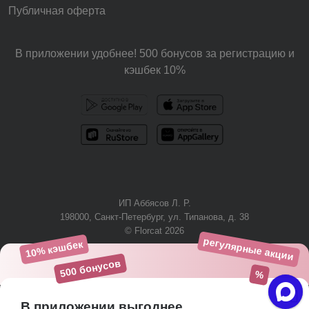
Публичная оферта
В приложении удобнее! 500 бонусов за регистрацию и
кэшбек 10%
ИП Аббясов Л. Р.
198000, Санкт-Петербург, ул. Типанова, д. 38
© Florcat 2026
регулярные акции
10% кэшбек
+7 (812) 425-61-03
500 бонусов
%
В приложении выгоднее