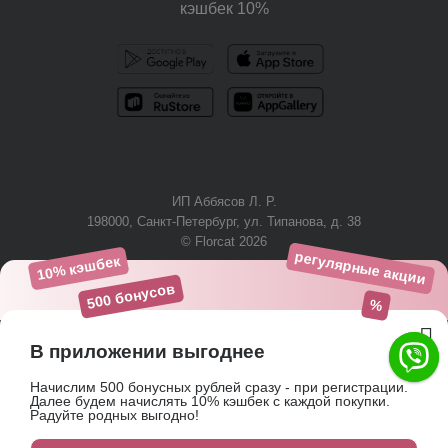
кэшбек 10%
ИП Аббясов Л. Р.
198000, Санкт-Петербург, ул. Типанова, д. 38
© Florcat 2026
регулярные акции
10% кэшбек
+7 (812) 425-61-03
500 бонусов
%
В приложении выгоднее
Начислим 500 бонусных рублей сразу - при регистрации.
Пользовательское соглашение
Далее будем начислять 10% кэшбек с каждой покупки.
Представленная на сайте информация не является публичной
Радуйте родных выгодно!
офертой, определяемой положениями Статьи 437 Гражданского
250 ₽
+25 бонусов
Мы используем файлы cookie.
Подробнее
кодекса РФ.