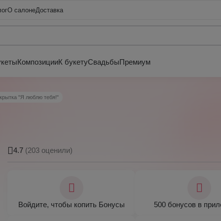
лог
О салоне
Доставка
укеты
Композиции
К букету
Свадьбы
Премиум
крытка "Я люблю тебя!"
4.7
(203 оценили)
Войдите, чтобы копить Бонусы
500 бонусов в при