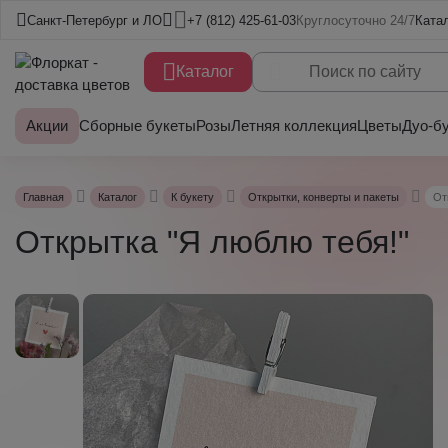
Санкт-Петербург и ЛО
+7 (812) 425-61-03
Круглосуточно 24/7
Ката
Каталог
Акции
Сборные букеты
Розы
Летняя коллекция
Цветы
Дуо-б
Главная
Каталог
К букету
Открытки, конверты и пакеты
От
Открытка "Я люблю тебя!"