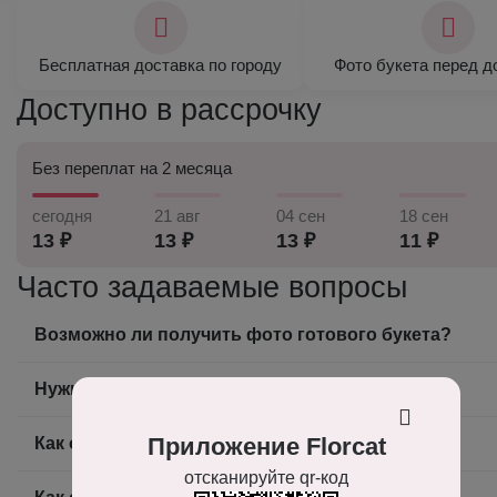
Бесплатная доставка по городу
Фото букета перед д
Доступно в рассрочку
Без переплат на 2 месяца
сегодня
21 авг
04 сен
18 сен
13 ₽
13 ₽
13 ₽
11 ₽
Часто задаваемые вопросы
Возможно ли получить фото готового букета?
Нужно ли доплачивать за доставку?
Приложение Florcat
Как оплатить заказ?
отсканируйте qr-код