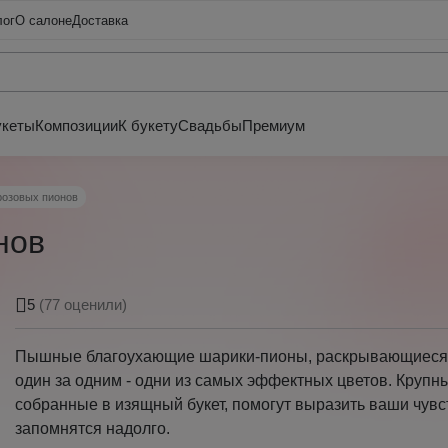
лог
О салоне
Доставка
укеты
Композиции
К букету
Свадьбы
Премиум
-розовых пионов
нов
5
(77 оценили)
Пышные благоухающие шарики-пионы, раскрывающиеся 
один за одним - одни из самых эффектных цветов. Крупн
собранные в изящный букет, помогут выразить ваши чувс
запомнятся надолго.