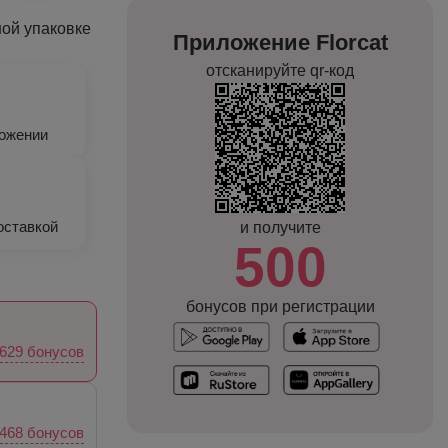
ной упаковке
Приложение Florcat
отсканируйте qr-код
ложении
оставкой
и получите
500
бонусов при регистрации
629 бонусов
468 бонусов