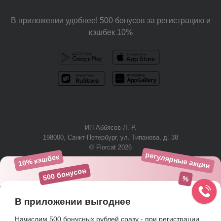
В приложении удобнее! 500 бонусов за регистрацию и
кэшбек 10%
ИП Аббясов Л. Р.
198000, Санкт-Петербург, ул. Типанова, д. 38
© Florcat 2026
регулярные акции
10% кэшбек
+7 (812) 425-61-03
500 бонусов
%
В приложении выгоднее
Начислим 500 бонусных рублей сразу - при регистрации.
Пользовательское соглашение