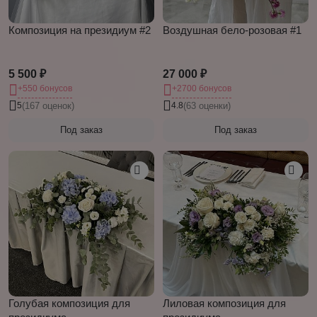
Композиция на президиум #2
Воздушная бело-розовая #1
5 500 ₽
27 000 ₽
+550 бонусов
+2700 бонусов
5
(167 оценок)
4.8
(63 оценки)
Под заказ
Под заказ
Голубая композиция для
Лиловая композиция для