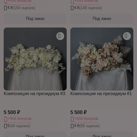
+450 бонусов
+550 бонусов
4.9
(156 оценок)
4.8
(148 оценок)
Под заказ
Под заказ
Композиция на президиум #3
Композиция на президиум #1
5 500 ₽
5 500 ₽
+550 бонусов
+550 бонусов
5
(44 оценки)
4.9
(68 оценок)
Под заказ
Под заказ