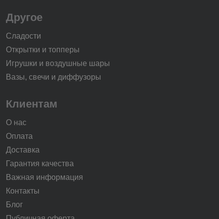
Другое
Сладости
Открытки и топперы
Игрушки и воздушные шары
Вазы, свечи и диффузоры
Клиентам
О нас
Оплата
Доставка
Гарантия качества
Важная информация
Контакты
Блог
Публичная оферта