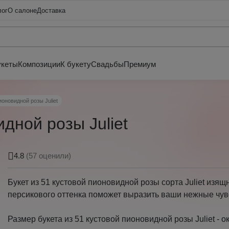
лог
О салоне
Доставка
укеты
Композиции
К букету
Свадьбы
Премиум
ионовидной розы Juliet
идной розы Juliet
4.8
(57 оценили)
Букет из 51 кустовой пионовидной розы сорта Juliet изящ
персикового оттенка поможет выразить ваши нежные чув
Размер букета из 51 кустовой пионовидной розы Juliet - о