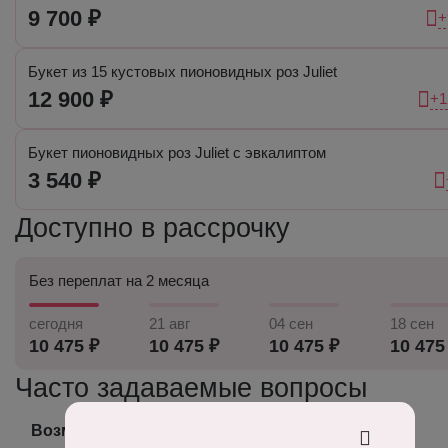
9 700 ₽
+
Букет из 15 кустовых пионовидных роз Juliet
12 900 ₽
+1
Букет пионовидных роз Juliet с эвкалиптом
3 540 ₽
Доступно в рассрочку
Без переплат на 2 месяца
сегодня
21 авг
04 сен
18 сен
10 475 ₽
10 475 ₽
10 475 ₽
10 475
Часто задаваемые вопросы
Возможно ли получить фото готового букета?