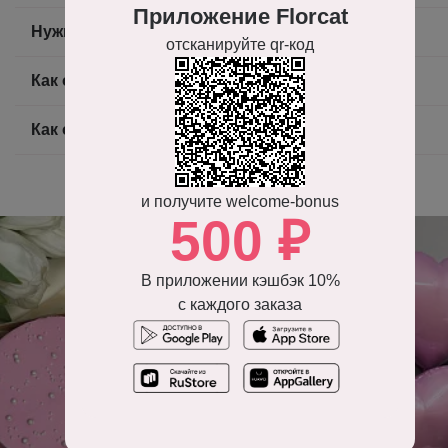
Приложение Florcat
Нужно ли доплачивать за доставку?
отсканируйте qr-код
Как оплатить заказ?
Как оформить заказ на доставку цветов?
и получите welcome-bonus
500 ₽
В приложении кэшбэк 10%
с каждого заказа