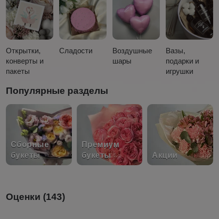
Открытки,
Сладости
Воздушные
Вазы,
конверты и
шары
подарки и
пакеты
игрушки
Популярные разделы
Сборные
Премиум
букеты
букеты
Акции
Оценки (143)