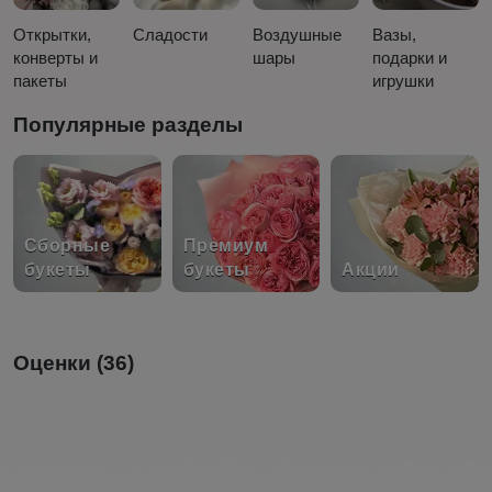
Открытки,
Сладости
Воздушные
Вазы,
конверты и
шары
подарки и
пакеты
игрушки
Популярные разделы
Сборные
Премиум
букеты
букеты
Акции
Оценки (36)