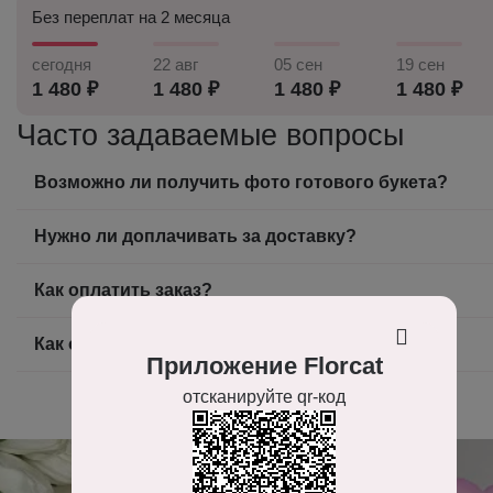
Без переплат на 2 месяца
сегодня
22 авг
05 сен
19 сен
1 480 ₽
1 480 ₽
1 480 ₽
1 480 ₽
Часто задаваемые вопросы
Возможно ли получить фото готового букета?
Нужно ли доплачивать за доставку?
Как оплатить заказ?
Как оформить заказ на доставку цветов?
Приложение Florcat
отсканируйте qr-код