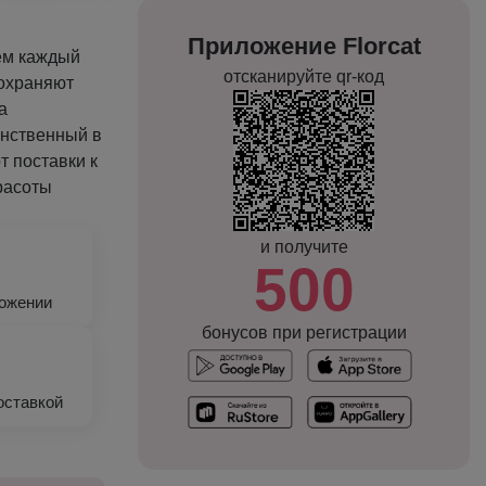
Приложение Florcat
ем каждый
отсканируйте qr-код
сохраняют
а
инственный в
т поставки к
красоты
и получите
500
ложении
бонусов при регистрации
оставкой