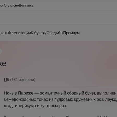
лог
О салоне
Доставка
укеты
Композиции
К букету
Свадьбы
Премиум
же
5
(131 оценили)
Ночь в Париже — романтичный сборный букет, выполнен
бежево-красных тонах из пудровых кружевных роз, леуко
ягод гиперикума и кустовых роз.