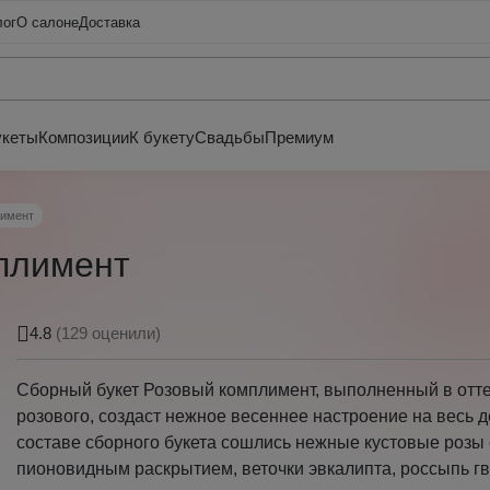
лог
О салоне
Доставка
укеты
Композиции
К букету
Свадьбы
Премиум
лимент
плимент
4.8
(129 оценили)
Сборный букет Розовый комплимент, выполненный в отт
розового, создаст нежное весеннее настроение на весь д
составе сборного букета сошлись нежные кустовые розы 
пионовидным раскрытием, веточки эвкалипта, россыпь гв