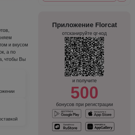
Приложение Florcat
тов,
отсканируйте qr-код
аняем
том и вкусом
к, а по
а, чтобы Вы
и получите
500
ложении
бонусов при регистрации
оставкой