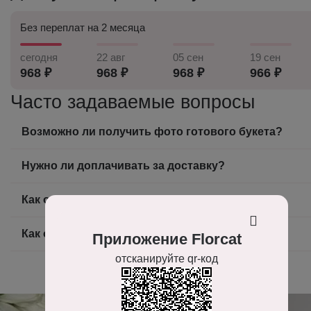
Без переплат на 2 месяца
сегодня
22 авг
05 сен
19 сен
968 ₽
968 ₽
968 ₽
966 ₽
Часто задаваемые вопросы
Возможно ли получить фото готового букета?
Нужно ли доплачивать за доставку?
Как оплатить заказ?
Как оформить заказ на доставку цветов?
Приложение Florcat
отсканируйте qr-код