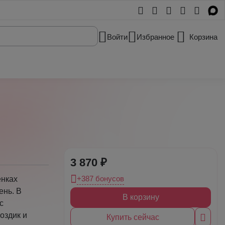
Войти
Избранное
Корзина
3 870 ₽
+387 бонусов
енках
ень. В
В корзину
с
оздик и
Купить сейчас