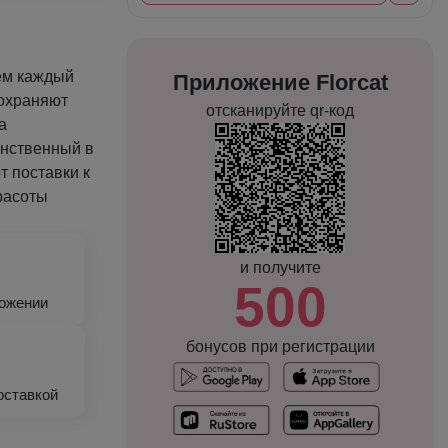
ем каждый
Приложение Florcat
сохраняют
отсканируйте qr-код
а
инственный в
т поставки к
красоты
и получите
500
ложении
бонусов при регистрации
оставкой