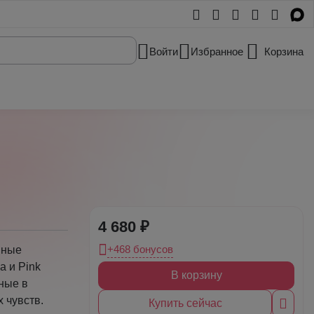
Войти
Избранное
Корзина
4 680 ₽
+468 бонусов
пные
a и Pink
В корзину
нные в
 чувств.
Купить сейчас