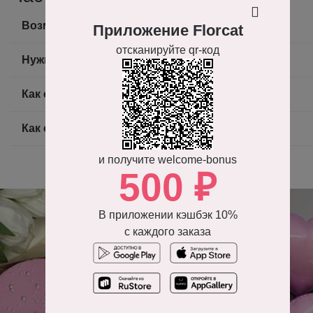
Возможно ли получить фото готового букета?
Приложение Florcat
отсканируйте qr-код
Нужно ли доплачивать за доставку?
Как оплатить заказ?
Как оформить заказ на доставку цветов?
и получите welcome-bonus
500 ₽
В приложении кэшбэк 10%
с каждого заказа