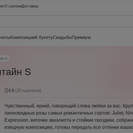
лог
О салоне
Доставка
укеты
Композиции
К букету
Свадьбы
Премиум
айн S
нтайн S
4.9
(20 оценили)
Чувственный, яркий, говорящий слова любви за вас. Кру
пионовидные розы самых романтичных сортов: Juliet, Nin
Expression, веточки эвкалипта и стойкие гвоздики, собра
изящную композицию, готовы передать все оттенки ваших