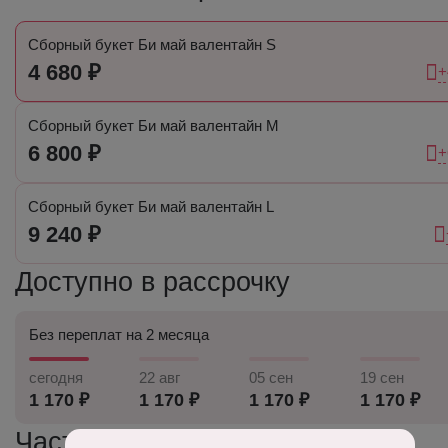
Сборный букет Би май валентайн S
4 680 ₽
+
Сборный букет Би май валентайн M
6 800 ₽
+
Сборный букет Би май валентайн L
9 240 ₽
Доступно в рассрочку
Без переплат на 2 месяца
сегодня
22 авг
05 сен
19 сен
1 170 ₽
1 170 ₽
1 170 ₽
1 170 ₽
Часто задаваемые вопросы