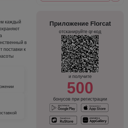
ем каждый
Приложение Florcat
сохраняют
отсканируйте qr-код
а
инственный в
т поставки к
красоты
и получите
500
ложении
бонусов при регистрации
оставкой