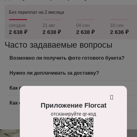
Без переплат на 2 месяца
сегодня
21 авг
04 сен
18 сен
2 638 ₽
2 638 ₽
2 638 ₽
2 636 ₽
Часто задаваемые вопросы
Возможно ли получить фото готового букета?
Нужно ли доплачивать за доставку?
Как оплатить заказ?
Как оформить заказ на доставку цветов?
Приложение Florcat
отсканируйте qr-код