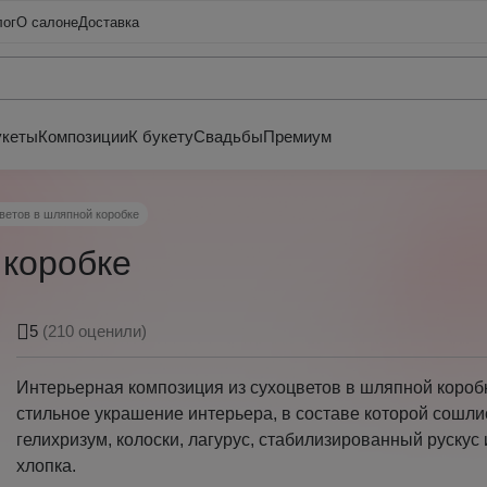
лог
О салоне
Доставка
укеты
Композиции
К букету
Свадьбы
Премиум
ветов в шляпной коробке
 коробке
5
(210 оценили)
Интерьерная композиция из сухоцветов в шляпной коробк
стильное украшение интерьера, в составе которой сошли
гелихризум, колоски, лагурус, стабилизированный рускус 
хлопка.