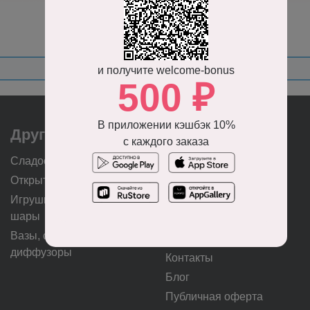
и получите welcome-bonus
500 ₽
В приложении кэшбэк 10%
Другое
Клиентам
с каждого заказа
Сладости
О нас
Открытки и топперы
Оплата
Игрушки и воздушные
Доставка
шары
Гарантия качества
Вазы, свечи и
Важная информация
диффузоры
Контакты
Блог
Публичная оферта