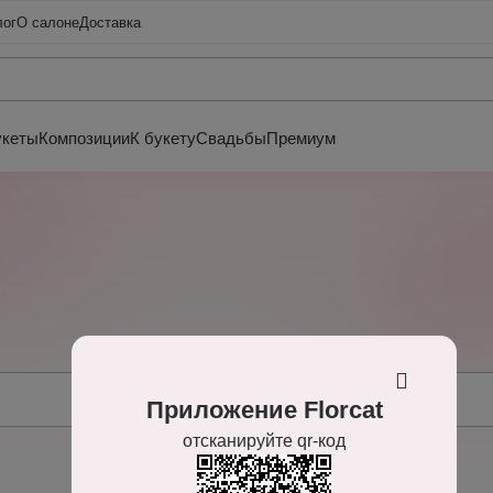
лог
О салоне
Доставка
укеты
Композиции
К букету
Свадьбы
Премиум
Приложение Florcat
отсканируйте qr-код