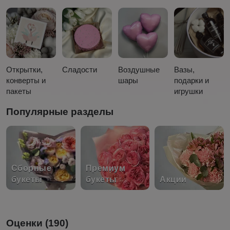
Открытки,
Сладости
Воздушные
Вазы,
конверты и
шары
подарки и
пакеты
игрушки
Популярные разделы
Сборные
Премиум
букеты
букеты
Акции
Оценки (190)