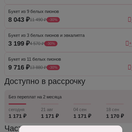
Букет из 9 белых пионов
8 043 ₽
11 490 ₽
-30%
Букет из 3 белых пионов и эвкалипта
3 199 ₽
+
4 570 ₽
-30%
Букет из 11 белых пионов
9 716 ₽
13 880 ₽
-30%
Доступно в рассрочку
Без переплат на 2 месяца
сегодня
21 авг
04 сен
18 сен
1 171 ₽
1 171 ₽
1 171 ₽
1 170 ₽
Часто задаваемые вопросы