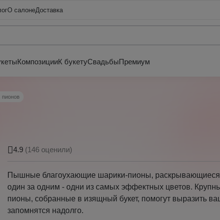
лог
О салоне
Доставка
укеты
Композиции
К букету
Свадьбы
Премиум
х пионов
4.9
(146 оценили)
Пышные благоухающие шарики-пионы, раскрывающиеся 
один за одним - одни из самых эффектных цветов. Крупн
пионы, собранные в изящный букет, помогут выразить ва
запомнятся надолго.