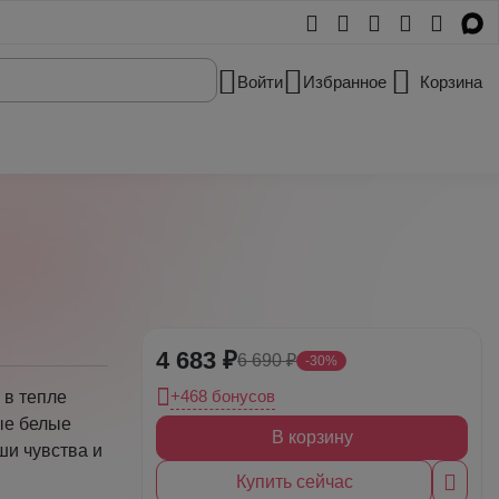
Войти
Избранное
Корзина
4 683 ₽
6 690 ₽
-30%
+468 бонусов
в тепле
ые белые
В корзину
ши чувства и
Купить сейчас