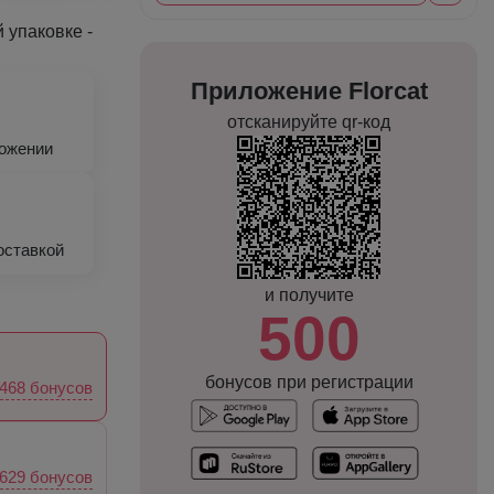
 упаковке -
Приложение Florcat
отсканируйте qr-код
ложении
оставкой
и получите
500
бонусов при регистрации
468 бонусов
629 бонусов