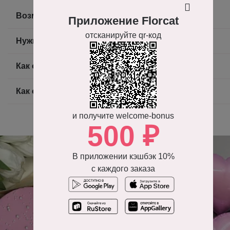
Возможно ли получить фото готового букета?
Приложение Florcat
отсканируйте qr-код
Нужно ли доплачивать за доставку?
Как оплатить заказ?
Как оформить заказ на доставку цветов?
и получите welcome-bonus
500 ₽
В приложении кэшбэк 10%
с каждого заказа