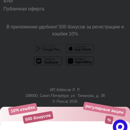
Блог
Публичная оферта
В приложении удобнее! 500 бонусов за регистрацию и
кэшбек 10%
ИП Аббясов Л. Р.
198000, Санкт-Петербург, ул. Типанова, д. 38
© Florcat 2026
регулярные акции
10% кэшбек
+7 (812) 425-61-03
500 бонусов
%