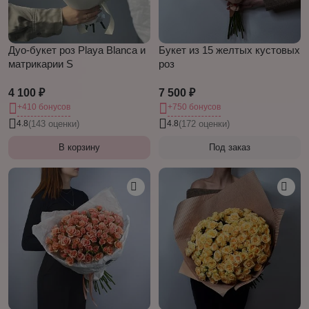
Дуо-букет роз Playa Blanca и
Букет из 15 желтых кустовых
матрикарии S
роз
4 100 ₽
7 500 ₽
+410 бонусов
+750 бонусов
4.8
(143 оценки)
4.8
(172 оценки)
В корзину
Под заказ