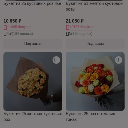
Букет из 25 кустовых роз Ilse
Букет из 51 желтой кустовой
розы
10 650 ₽
21 050 ₽
+1065 бонусов
+2105 бонусов
4.9
(184 оценки)
5
(178 оценок)
Под заказ
Под заказ
Букет из 25 желтых кустовых
Букет из 25 роз в теплых
роз
тонах