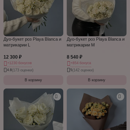
Дуо-букет роз Playa Blanca и
Дуо-букет роз Playa Blanca и
матрикарии L
матрикарии М
12 300 ₽
8 540 ₽
+1230 бонусов
+854 бонуса
4.8
(173 оценки)
5
(142 оценки)
В корзину
В корзину