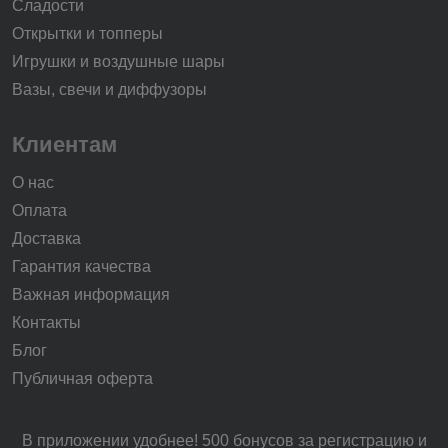
Сладости
Открытки и топперы
Игрушки и воздушные шары
Вазы, свечи и диффузоры
Клиентам
О нас
Оплата
Доставка
Гарантия качества
Важная информация
Контакты
Блог
Публичная оферта
В приложении удобнее! 500 бонусов за регистрацию и