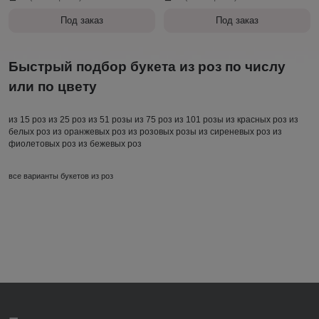
Под заказ
Под заказ
Быстрый подбор букета из роз по числу
или по цвету
из 15 роз
из 25 роз
из 51 розы
из 75 роз
из 101 розы
из красных роз
из
белых роз
из оранжевых роз
из розовых розы
из сиреневых роз
из
фиолетовых роз
из бежевых роз
все варианты букетов из роз