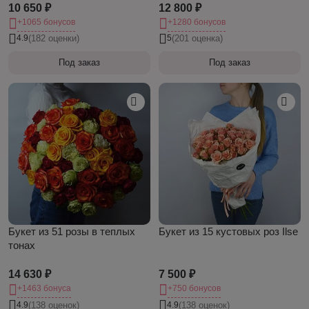
10 650 ₽
12 800 ₽
+1065 бонусов
+1280 бонусов
4.9
(182 оценки)
5
(201 оценка)
Под заказ
Под заказ
Букет из 51 розы в теплых
Букет из 15 кустовых роз Ilse
тонах
14 630 ₽
7 500 ₽
+1463 бонуса
+750 бонусов
4.9
(138 оценок)
4.9
(138 оценок)